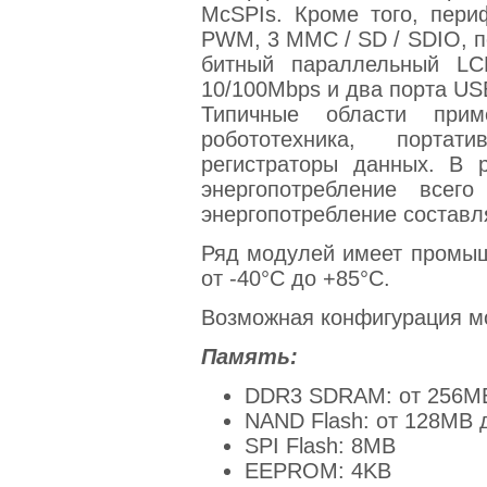
McSPIs. Кроме того, пери
PWM, 3 MMC / SD / SDIO, п
битный параллельный LC
10/100Mbps и два порта U
Типичные области прим
робототехника, порта
регистраторы данных. В
энергопотребление всег
энергопотребление составля
Ряд модулей имеет промы
от -40°C до +85°C.
Возможная конфигурация м
Память:
DDR3 SDRAM: от 256M
NAND Flash: от 128MB 
SPI Flash: 8MB
EEPROM: 4KB