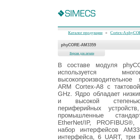
Каталог продукции
»
Cortex-A phyC
phyCORE-AM3359
Версия для печати
В составе модуля phy
используется многофу
высокопроизводительное 
ARM Cortex-A8 с тактовой
GHz. Ядро обладает низки
и высокой степенью
периферийных устройств
промышленные станда
EtherNet/IP, PROFIBUS®,
набор интерфейсов AM33
интерфейса, 6 UART, три 