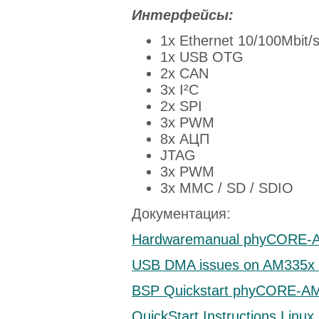
Интерфейсы:
1x Ethernet 10/100Mbit/
1x USB OTG
2x CAN
3x I²C
2x SPI
3x PWM
8x АЦП
JTAG
3x PWM
3x MMC / SD / SDIO
Документация:
Hardwaremanual phyCORE-AM
USB DMA issues on AM335x 
BSP Quickstart phyCORE-AM3
QuickStart Instructions Lin