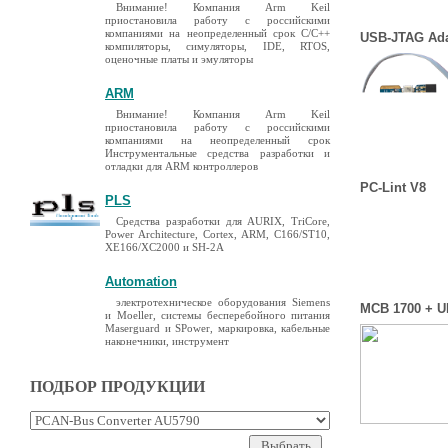
Внимание! Компания Arm Keil
приостановила работу с российскими
компаниями на неопределенный срок C/C++
USB-JTAG Ada
компиляторы, симуляторы, IDE, RTOS,
оценочные платы и эмуляторы
ARM
Внимание! Компания Arm Keil
приостановила работу с российскими
компаниями на неопределенный срок
Инструментальные средства разработки и
отладки для ARM контроллеров
PC-Lint V8
PLS
Средства разработки для AURIX, TriCore,
Power Architecture, Cortex, ARM, C166/ST10,
XE166/XC2000 и SH-2A
Automation
электротехническое оборудования Siemens
MCB 1700 + 
и Moeller, системы бесперебойного питания
Maserguard и SPower, маркировка, кабельные
наконечники, инструмент
ПОДБОР ПРОДУКЦИИ