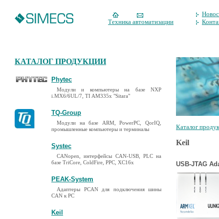
Новос
Техника автоматизации
Конта
КАТАЛОГ ПРОДУКЦИИ
Phytec
Модули и компьютеры на базе NXP
i.MX6/6UL/7, TI AM335x "Sitara"
TQ-Group
Модули на базе ARM, PowerPC, QorIQ,
Каталог проду
промышленные компьютеры и терминалы
Keil
Systec
CANopen, интерфейсы CAN-USB, PLC на
базе TriCore, ColdFire, PPC, XC16x
USB-JTAG Ada
PEAK-System
Адаптеры PCAN для подключения шины
CAN к PC
Keil