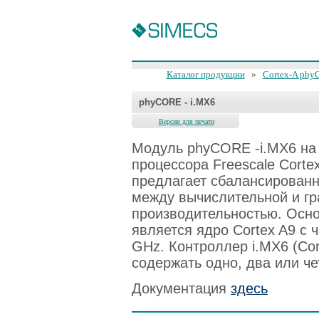
Каталог продукции
»
Cortex-A phy
phyCORE - i.MX6
Версия для печати
Модуль phyCORE -i.MX6 на
процессора Freescale Corte
предлагает сбалансирован
между вычислительной и г
производительностью. Осно
является ядро Cortex A9 с 
GHz. Контроллер i.MX6 (Cor
содержать одно, два или че
Документация
здесь