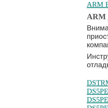
ARM Ev
ARM
Внима
приос
компа
Инстр
отлад
DSTRM
DS5PE
DS5PE