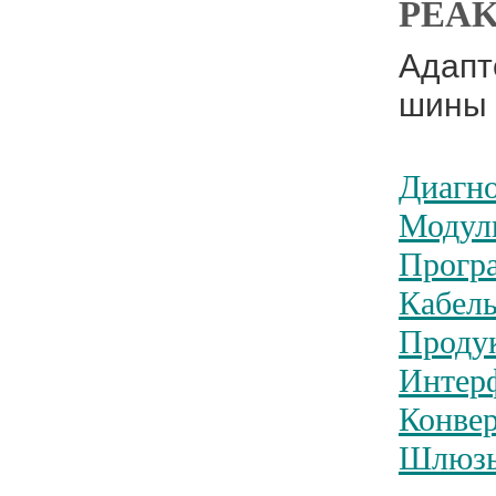
PEAK
Адапт
шины 
Диагн
Модул
Прогр
Кабел
Проду
Интер
Конве
Шлюзы