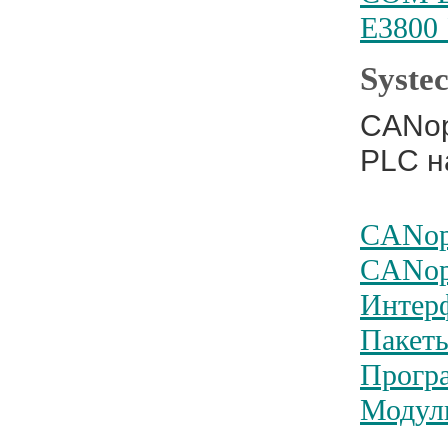
E3800 
Syste
CANop
PLC на
CANop
CANop
Интерф
Пакет
Прогр
Модул