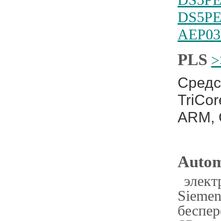
DS5PE
DS5PE
AEP03
PLS
>
Средс
TriCor
ARM, 
Auto
элек
Siem
беспе