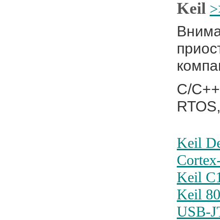
Keil
>
Внима
приос
компа
C/C++
RTOS,
Keil D
Corte
Keil C
Keil 8
USB-J