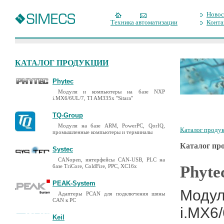
Новос
Техника автоматизации
Конта
КАТАЛОГ ПРОДУКЦИИ
Phytec
Модули и компьютеры на базе NXP
i.MX6/6UL/7, TI AM335x "Sitara"
TQ-Group
Модули на базе ARM, PowerPC, QorIQ,
Каталог проду
промышленные компьютеры и терминалы
Каталог пр
Systec
CANopen, интерфейсы CAN-USB, PLC на
базе TriCore, ColdFire, PPC, XC16x
Phyte
PEAK-System
Модул
Адаптеры PCAN для подключения шины
CAN к PC
i.MX6/
Keil