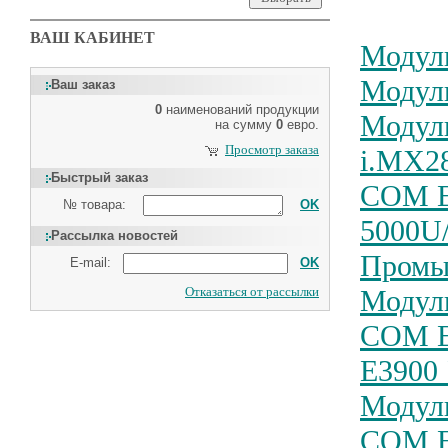
ВАШ КАБИНЕТ
Модули
Модули
Ваш заказ
0
наименований продукции
Модули
на сумму
0
евро.
Просмотр заказа
i.MX2
Быстрый заказ
COM Ex
№ товара:
OK
5000U
Рассылка новостей
Промы
E-mail:
OK
Отказаться от рассылки
Модули
COM Ex
E3900 
Модули
COM Ex