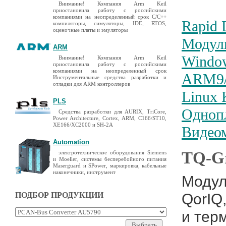
Внимание! Компания Arm Keil
приостановила работу с российскими
компаниями на неопределенный срок C/C++
Rapid 
компиляторы, симуляторы, IDE, RTOS,
оценочные платы и эмуляторы
Модул
ARM
Window
Внимание! Компания Arm Keil
приостановила работу с российскими
компаниями на неопределенный срок
ARM9/
Инструментальные средства разработки и
отладки для ARM контроллеров
Linux 
PLS
Одноп
Средства разработки для AURIX, TriCore,
Power Architecture, Cortex, ARM, C166/ST10,
XE166/XC2000 и SH-2A
Видео
Automation
TQ-G
электротехническое оборудования Siemens
и Moeller, системы бесперебойного питания
Maserguard и SPower, маркировка, кабельные
наконечники, инструмент
Модул
QorIQ
ПОДБОР ПРОДУКЦИИ
и тер