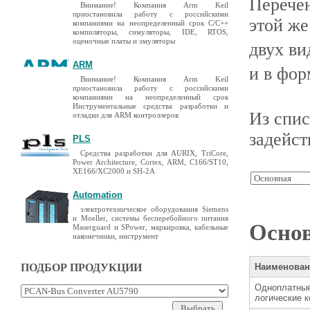
Перечен
Внимание! Компания Arm Keil
приостановила работу с российскими
этой же
компаниями на неопределенный срок C/C++
компиляторы, симуляторы, IDE, RTOS,
оценочные платы и эмуляторы
двух ви
ARM
и в фо
Внимание! Компания Arm Keil
приостановила работу с российскими
компаниями на неопределенный срок
Инструментальные средства разработки и
Из спис
отладки для ARM контроллеров
задейс
PLS
Средства разработки для AURIX, TriCore,
Power Architecture, Cortex, ARM, C166/ST10,
XE166/XC2000 и SH-2A
Automation
электротехническое оборудования Siemens
и Moeller, системы бесперебойного питания
Oсно
Maserguard и SPower, маркировка, кабельные
наконечники, инструмент
ПОДБОР ПРОДУКЦИИ
Наименован
Одноплатны
логические 