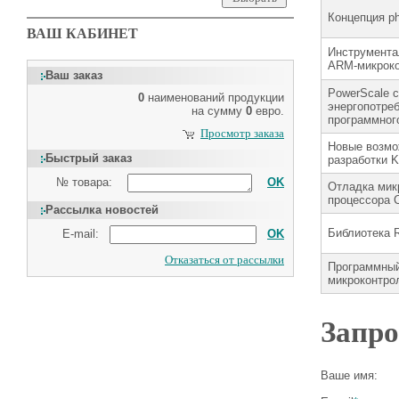
Концепция 
ВАШ КАБИНЕТ
Инструмента
ARM-микроко
Ваш заказ
PowerScale 
0
наименований продукции
энергопотреб
на сумму
0
евро.
программног
Просмотр заказа
Новые возмо
Быстрый заказ
разработки Ke
№ товара:
OK
Отладка мик
процессора 
Рассылка новостей
Библиотека R
E-mail:
OK
Отказаться от рассылки
Программный
микроконтрол
Запро
Ваше имя: