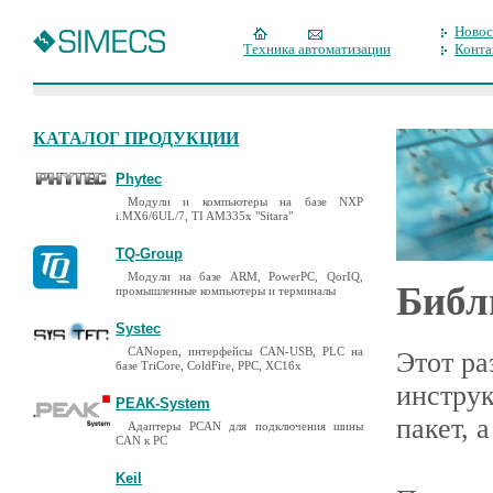
Новос
Техника автоматизации
Конта
КАТАЛОГ ПРОДУКЦИИ
Phytec
Модули и компьютеры на базе NXP
i.MX6/6UL/7, TI AM335x "Sitara"
TQ-Group
Модули на базе ARM, PowerPC, QorIQ,
Библ
промышленные компьютеры и терминалы
Systec
CANopen, интерфейсы CAN-USB, PLC на
Этот р
базе TriCore, ColdFire, PPC, XC16x
инстру
PEAK-System
пакет, 
Адаптеры PCAN для подключения шины
CAN к PC
Keil