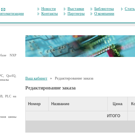
Новости
Выставки
Библиотека
Стать
автоматизации
Контакты
Партнеры
О компании
базе NXP
C, QorIQ,
Ваш кабинет
» Редактирование заказа
миналы
Редактирование заказа
B, PLC на
Номер
Название
Цена
К
ИТОГО
ения шины