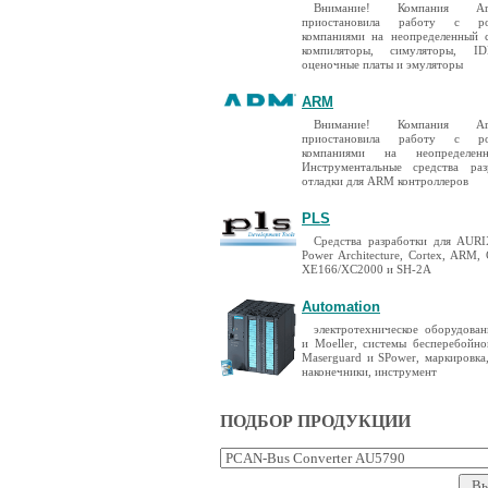
Внимание! Компания A
приостановила работу с ро
компаниями на неопределенный 
компиляторы, симуляторы, I
оценочные платы и эмуляторы
ARM
Внимание! Компания A
приостановила работу с ро
компаниями на неопределен
Инструментальные средства ра
отладки для ARM контроллеров
PLS
Средства разработки для AURIX
Power Architecture, Cortex, ARM,
XE166/XC2000 и SH-2A
Automation
электротехническое оборудован
и Moeller, системы бесперебойно
Maserguard и SPower, маркировка
наконечники, инструмент
ПОДБОР ПРОДУКЦИИ