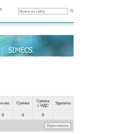
и
Сумма
ол-во
Сумма
Удалить
с НДС
0
0
0