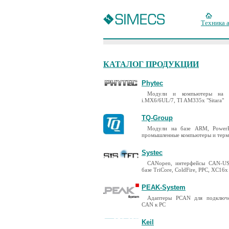
Техника 
КАТАЛОГ ПРОДУКЦИИ
Phytec
Модули и компьютеры на 
i.MX6/6UL/7, TI AM335x "Sitara"
TQ-Group
Модули на базе ARM, PowerP
промышленные компьютеры и тер
Systec
CANopen, интерфейсы CAN-US
базе TriCore, ColdFire, PPC, XC16x
PEAK-System
Адаптеры PCAN для подключ
CAN к PC
Keil