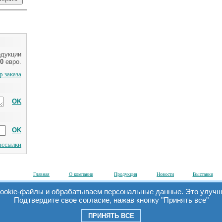
одукции
0
евро.
 заказа
OK
OK
рассылки
Главная
О компании
Продукция
Новости
Выставки
ookie-файлы и обрабатываем персональные данные. Это улучша
Подтвердите свое согласие, нажав кнопку "Принять все"
© 2006 ООО «Симэкс».
Все права защищены. При перепечатке материалов ссылка на сайт обязатель
ПРИНЯТЬ ВСЕ