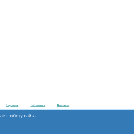
Партнеры
Библиотека
Контакты
ет работу сайта.
Мы в интернете:
www.simecs.ru
и
на.
www.microcontroller.ru