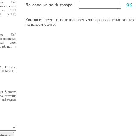
rm Keil
Добавление по № товара:
OK
ссийскими
срок C/C++
DE, RTOS,
Компания несет ответственность за неразглашение конта
на нашем сайте.
rm Keil
ссийскими
ный срок
зработки и
, TriCore,
 C166/ST10,
ия Siemens
го питания
, кабельные