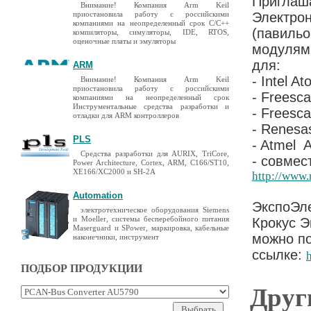
Приглаша
Внимание! Компания Arm Keil
приостановила работу с российскими
Электро
компаниями на неопределенный срок C/C++
(павильо
компиляторы, симуляторы, IDE, RTOS,
оценочные платы и эмуляторы
модулями
для:
ARM
- Intel A
Внимание! Компания Arm Keil
приостановила работу с российскими
- Freesc
компаниями на неопределенный срок
Инструментальные средства разработки и
- Freesc
отладки для ARM контроллеров
- Renes
PLS
- Atmel
Средства разработки для AURIX, TriCore,
- совмес
Power Architecture, Cortex, ARM, C166/ST10,
XE166/XC2000 и SH-2A
http://www.
Automation
ЭкспоЭле
электротехническое оборудования Siemens
и Moeller, системы бесперебойного питания
Крокус Э
Maserguard и SPower, маркировка, кабельные
можно по
наконечники, инструмент
ссылке:
ПОДБОР ПРОДУКЦИИ
Друг