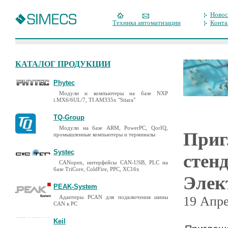
Новос
Техника автоматизации
Конта
КАТАЛОГ ПРОДУКЦИИ
Phytec
Модули и компьютеры на базе NXP
i.MX6/6UL/7, TI AM335x "Sitara"
TQ-Group
Модули на базе ARM, PowerPC, QorIQ,
Приг
промышленные компьютеры и терминалы
Systec
стен
CANopen, интерфейсы CAN-USB, PLC на
базе TriCore, ColdFire, PPC, XC16x
Элек
PEAK-System
Адаптеры PCAN для подключения шины
19 Апре
CAN к PC
Keil