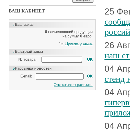
25 Фе
ВАШ КАБИНЕТ
сообщи
Ваш заказ
росси
0
наименований продукции
на сумму
0
евро.
26 Ав
Просмотр заказа
Быстрый заказ
наш ст
№ товара:
OK
04 Ап
Рассылка новостей
E-mail:
OK
стенд 
Отказаться от рассылки
04 Ап
гиперв
прило
04 Ап