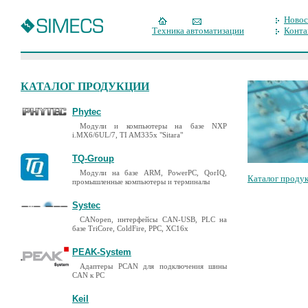
Новос
Техника автоматизации
Конта
КАТАЛОГ ПРОДУКЦИИ
Phytec
Модули и компьютеры на базе NXP
i.MX6/6UL/7, TI AM335x "Sitara"
TQ-Group
Модули на базе ARM, PowerPC, QorIQ,
Каталог проду
промышленные компьютеры и терминалы
Systec
CANopen, интерфейсы CAN-USB, PLC на
базе TriCore, ColdFire, PPC, XC16x
PEAK-System
Адаптеры PCAN для подключения шины
CAN к PC
Keil