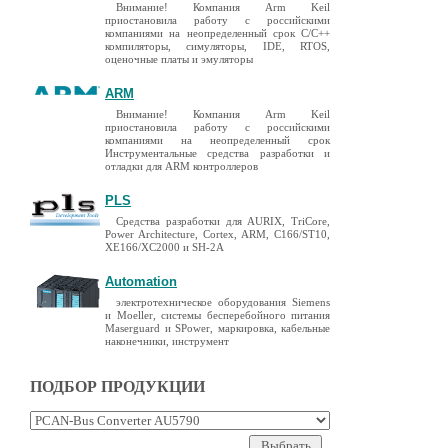
Внимание! Компания Arm Keil
приостановила работу с российскими
компаниями на неопределенный срок C/C++
компиляторы, симуляторы, IDE, RTOS,
оценочные платы и эмуляторы
ARM
Внимание! Компания Arm Keil
приостановила работу с российскими
компаниями на неопределенный срок
Инструментальные средства разработки и
отладки для ARM контроллеров
PLS
Средства разработки для AURIX, TriCore,
Power Architecture, Cortex, ARM, C166/ST10,
XE166/XC2000 и SH-2A
Automation
электротехническое оборудования Siemens
и Moeller, системы бесперебойного питания
Maserguard и SPower, маркировка, кабельные
наконечники, инструмент
ПОДБОР ПРОДУКЦИИ