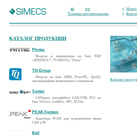
Новос
Техника автоматизации
Конта
КАТАЛОГ ПРОДУКЦИИ
Phytec
Модули и компьютеры на базе NXP
i.MX6/6UL/7, TI AM335x "Sitara"
TQ-Group
Модули на базе ARM, PowerPC, QorIQ,
Каталог проду
промышленные компьютеры и терминалы
Systec
CANopen, интерфейсы CAN-USB, PLC на
базе TriCore, ColdFire, PPC, XC16x
PEAK-System
Адаптеры PCAN для подключения шины
CAN к PC
Keil