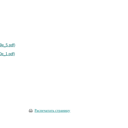
9e_5.pdf)
0e_1.pdf)
Распечатать страницу