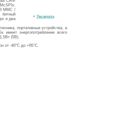
два CAN-
 McSPIs.
 3 MMC /
 битный
+
Увеличить
ps и два
техника, портативные устройства, а
x имеет энергопотребление всего
1,5Вт (5В).
 от -40°C до +85°C.