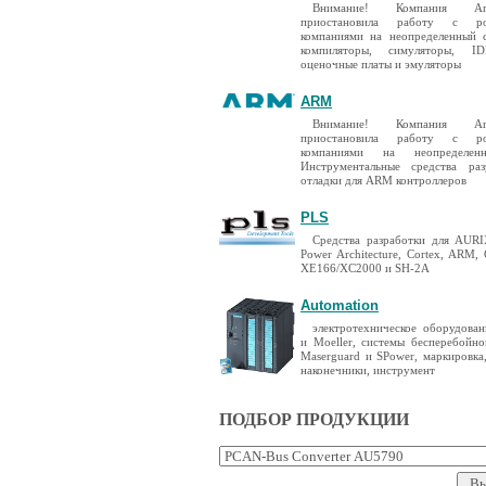
Внимание! Компания A
приостановила работу с ро
компаниями на неопределенный 
компиляторы, симуляторы, I
оценочные платы и эмуляторы
ARM
Внимание! Компания A
приостановила работу с ро
компаниями на неопределен
Инструментальные средства ра
отладки для ARM контроллеров
PLS
Средства разработки для AURIX
Power Architecture, Cortex, ARM,
XE166/XC2000 и SH-2A
Automation
электротехническое оборудован
и Moeller, системы бесперебойно
Maserguard и SPower, маркировка
наконечники, инструмент
ПОДБОР ПРОДУКЦИИ