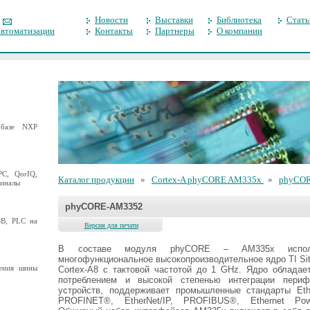
Новости
Выставки
Библиотека
Стать
автоматизации
Контакты
Партнеры
О компании
базе NXP
C, QorIQ,
Каталог продукции
»
Cortex-A phyCORE AM335x
»
phyCO
миналы
phyCORE-AM3352
B, PLC на
Версия для печати
В составе модуля phyCORE – AM335x исполь
многофункциональное высокопроизводительное ядро TI Si
ения шины
Cortex-A8 с тактовой частотой до 1 GHz. Ядро обладае
потреблением и высокой степенью интеграции периф
устройств, поддерживает промышленные стандарты Et
PROFINET®, EtherNet/IP, PROFIBUS®, Ethernet Powe