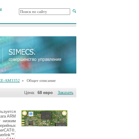
и
RE-AM3352
» Общее описание
Цена:
68 евро
Заказать
зуется
tara ARM
т низким
ерийных
herCAT®,
rlink™.