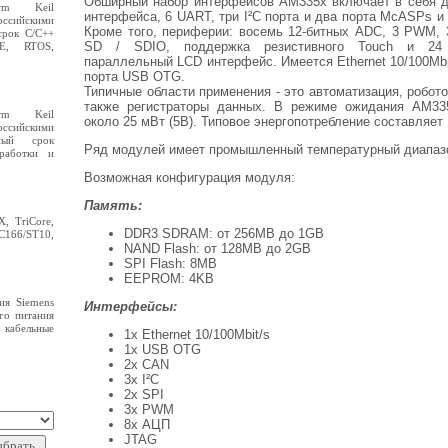
Обширный набор интерфейсов AM335x включает в себя 
rm Keil
интерфейса, 6 UART, три I²C порта и два порта McASPs и
ссийскими
Кроме того, периферии: восемь 12-битных ADC, 3 PWM,
срок C/C++
SD / SDIO, поддержка резистивного Touch и 24
DE, RTOS,
параллельный LCD интерфейс. Имеется Ethernet 10/100Mb
порта USB OTG.
Типичные области применения - это автоматизация, робото
также регистраторы данных. В режиме ожидания AM335
rm Keil
около 25 мВт (5В). Типовое энергопотребление составляет 
ссийскими
ный срок
Ряд модулей имеет промышленный температурный диапазон
зработки и
Возможная конфигурация модуля:
Память:
, TriCore,
DDR3 SDRAM: от 256MB до 1GB
 C166/ST10,
NAND Flash: от 128MB до 2GB
SPI Flash: 8MB
EEPROM: 4KB
ия Siemens
Интерфейсы:
го питания
, кабельные
1x Ethernet 10/100Mbit/s
1x USB OTG
2x CAN
3x I²C
2x SPI
3x PWM
8x АЦП
JTAG