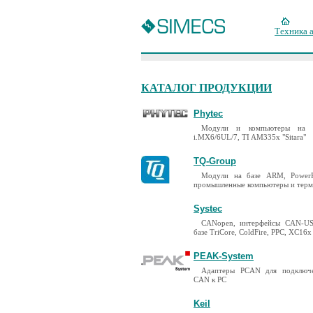
Техника 
КАТАЛОГ ПРОДУКЦИИ
Phytec
Модули и компьютеры на 
i.MX6/6UL/7, TI AM335x "Sitara"
TQ-Group
Модули на базе ARM, PowerP
промышленные компьютеры и тер
Systec
CANopen, интерфейсы CAN-US
базе TriCore, ColdFire, PPC, XC16x
PEAK-System
Адаптеры PCAN для подключ
CAN к PC
Keil