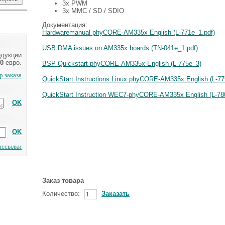
3x PWM
3x MMC / SD / SDIO
Документация:
Hardwaremanual phyCORE-AM335x English (L-771e_1.pdf)
USB DMA issues on AM335x boards (TN-041e_1.pdf)
одукции
0
евро.
BSP Quickstart phyCORE-AM335x English (L-775e_3)
 заказа
QuickStart Instructions Linux phyCORE-AM335x English (L-77
QuickStart Instruction WEC7-phyCORE-AM335x English (L-78
OK
OK
рассылки
Заказ товара
Количество:
Заказать